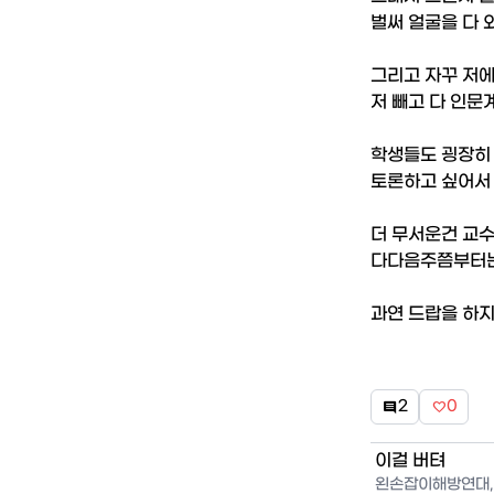
벌써 얼굴을 다 
그리고 자꾸 저에
저 빼고 다 인문
학생들도 굉장히 
토론하고 싶어서 
더 무서운건 교수
다다음주쯤부터는 
과연 드랍을 하지
2
0


이걸 버텨
왼손잡이해방연대