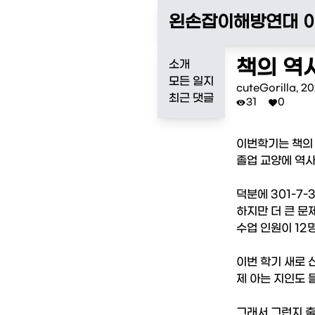
왼손잡이해방연대 
책의 역
소개
모든 일지
cuteGorilla
,
20
최근 댓글
31
0


이번학기는 책의 
졸업 교양에 역사
덕분에 301-7-
하지만 더 큰 문제
수업 인원이 12
이번 학기 새로 
제 아는 지인도 
그래서 그런지 출