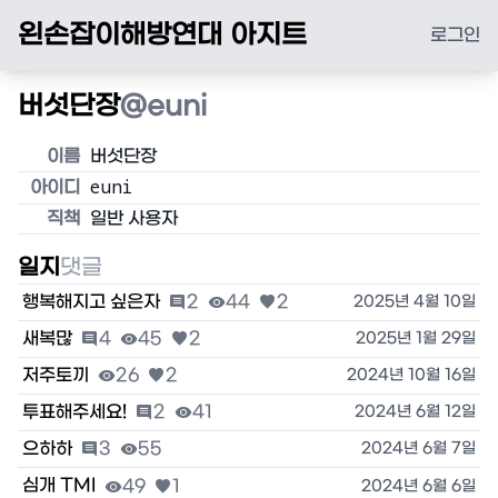
왼손잡이해방연대 아지트
로그인
버섯단장
@
euni
이름
버섯단장
euni
아이디
직책
일반 사용자
일지
댓글
행복해지고 싶은자

2

44

2
2025년 4월 10일
새복많

4

45

2
2025년 1월 29일
저주토끼

26

2
2024년 10월 16일
투표해주세요!

2

41
2024년 6월 12일
으하하

3

55
2024년 6월 7일
심개 TMI

49

1
2024년 6월 6일