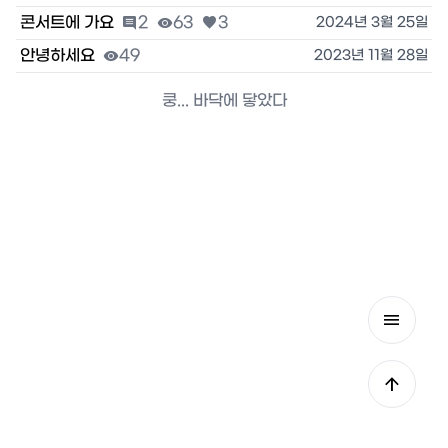
콘서트에 가요

2

63

3
2024년 3월 25일
안녕하세요

49
2023년 11월 28일
쿵... 바닥에 닿았다

