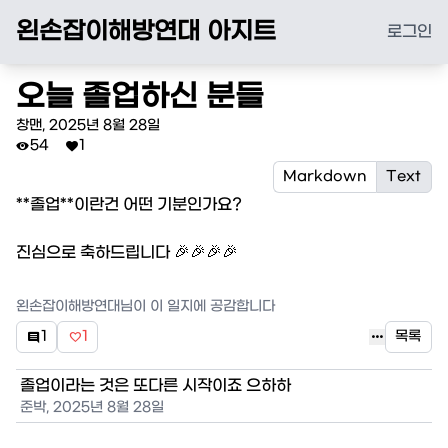
왼손잡이해방연대 아지트
로그인
오늘 졸업하신 분들
창맨
,
2025년 8월 28일
54
1


Markdown
Text
**졸업**이란건 어떤 기분인가요?

진심으로 축하드립니다 🎉🎉🎉🎉 
왼손잡이해방연대
님이 이 일지에 공감합니다

1
1
목록


졸업이라는 것은 또다른 시작이죠 으하하
준박
,
2025년 8월 28일