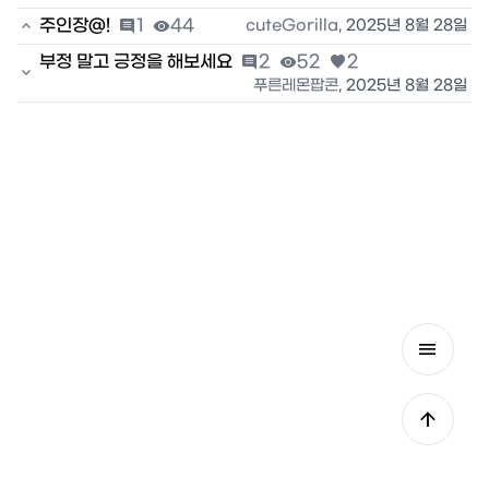

주인장@!

1

44
cuteGorilla
,
2025년 8월 28일
부정 말고 긍정을 해보세요

2

52

2

푸른레몬팝콘
,
2025년 8월 28일

