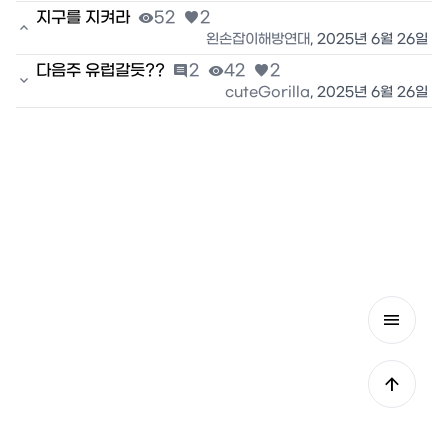
지구를 지켜라

52

2

왼손잡이해방연대
,
2025년 6월 26일
다음주 유럽갈듯??

2

42

2

cuteGorilla
,
2025년 6월 26일

