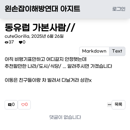
왼손잡이해방연대 아지트
로그인
동유럽 가본사람//
cuteGorilla
,
2025년 6월 26일
37
0


Markdown
Text
아직 비행기표만하고 어디갈지 안정햇는데 

추천할만한 나라/도시/식당/ ... 알려주시면 가겠습니다

이동은 친구들이랑 차 빌려서 다닐거라 상관x

0
0
목록


댓글이 없습니다