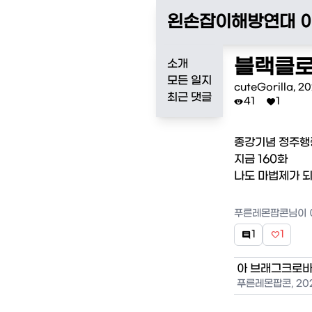
왼손잡이해방연대 
블랙클
소개
모든 일지
cuteGorilla
,
20
최근 댓글
41
1


종강기념 정주행
지금 160화

나도 마법제가 되
푸른레몬팝콘
님이 
1
1


아 브래그크로바 
푸른레몬팝콘
,
20