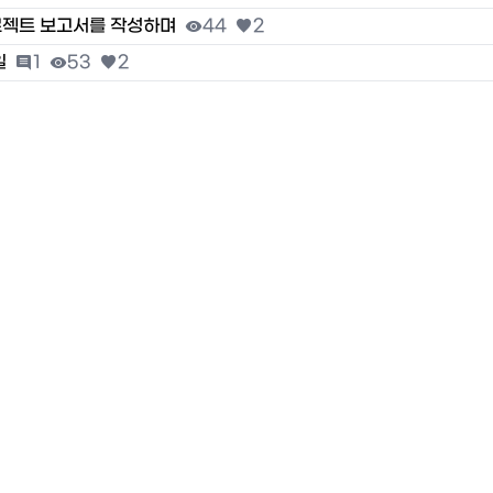
로젝트 보고서를 작성하며

44

2
일

1

53

2