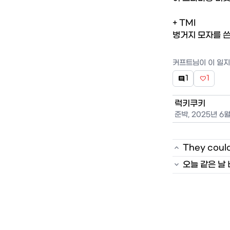
+ TMI  

벙거지 모자를 쓴
커프트
님이 이 일
1
1


럭키쿠키
준박
,
2025년 6월

They could

오늘 같은 날