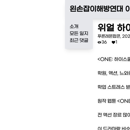
왼손잡이해방연대 
위얼 하
소개
모든 일지
푸른레몬팝콘
,
20
최근 댓글
36
1


<ONE: 하이스
학원, 액션, 느와
학업 스트레스 받
원작 웹툰 <ON
전 액선 장르 많
이 드라마랑 비슷한