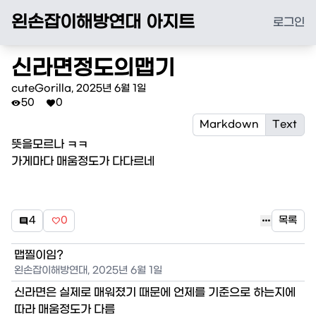
왼손잡이해방연대 아지트
로그인
신라면정도의맵기
cuteGorilla
,
2025년 6월 1일
50
0


Markdown
Text
뜻을모르나 ㅋㅋ

가게마다 매움정도가 다다르네

4
0
목록


맵찔이임?
왼손잡이해방연대
,
2025년 6월 1일
신라면은 실제로 매워졌기 때문에 언제를 기준으로 하는지에
따라 매움정도가 다름