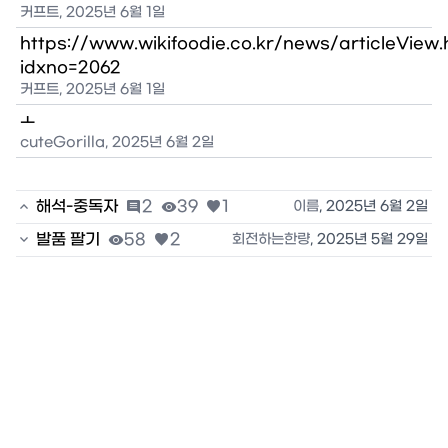
커프트
,
2025년 6월 1일
https://www.wikifoodie.co.kr/news/articleView.
idxno=2062
커프트
,
2025년 6월 1일
ㅗ
cuteGorilla
,
2025년 6월 2일

해석-중독자

2

39

1
이름
,
2025년 6월 2일

발품 팔기

58

2
회전하는한량
,
2025년 5월 29일