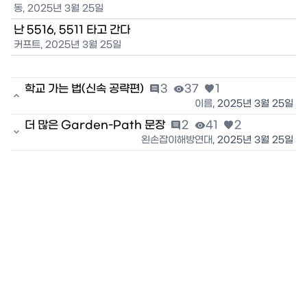
동
,
2025년 3월 25일
난 5516, 5511 타고 간다
커프트
,
2025년 3월 25일
학교 가는 법(신속 공략편)

3

37

1

이름
,
2025년 3월 25일
더 많은 Garden-Path 문장

2

41

2

왼손잡이해방연대
,
2025년 3월 25일