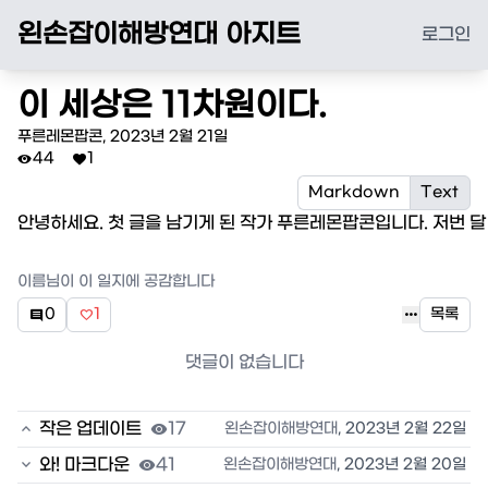
왼손잡이해방연대 아지트
로그인
이 세상은 11차원이다.
푸른레몬팝콘
,
2023년 2월 21일
44
1


Markdown
Text
안녕하세요. 첫 글을 남기게 된 작가 푸른레몬팝콘입니다. 저번 
이름
님이 이 일지에 공감합니다

0
1
목록


댓글이 없습니다

작은 업데이트

17
왼손잡이해방연대
,
2023년 2월 22일

와! 마크다운

41
왼손잡이해방연대
,
2023년 2월 20일